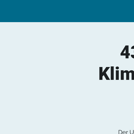
4
Klim
Der U