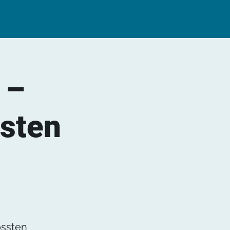
 –
isten
össten