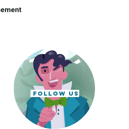
nement
follow us