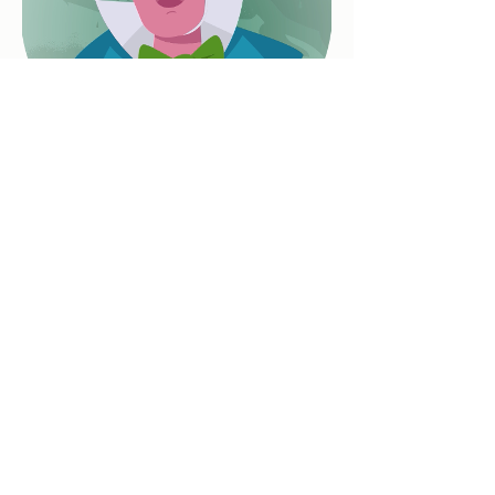
©2020 Ortra Environnement
Eichis
trasse 1, 6055 Alpnach Dorf
Impressum/Protection des données
Recevez notre bulletin avec les
dernières nouvelles sur les métiers
en environnement directement par
mail.
Inscription