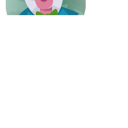
©2020 Ortra Environnement
Eichis
trasse 1, 6055 Alpnach Dorf
Impressum/Protection des données
Recevez notre bulletin avec les
dernières nouvelles sur les métiers
en environnement directement par
mail.
Inscription