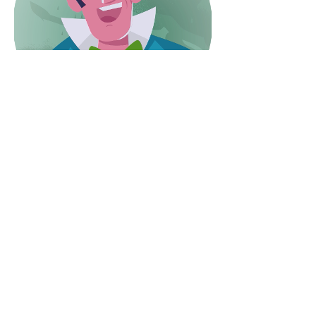
©2020 Ortra Environnement
Eichis
trasse 1, 6055 Alpnach Dorf
Impressum/Protection des données
Recevez notre bulletin avec les
dernières nouvelles sur les métiers
en environnement directement par
mail.
Inscription