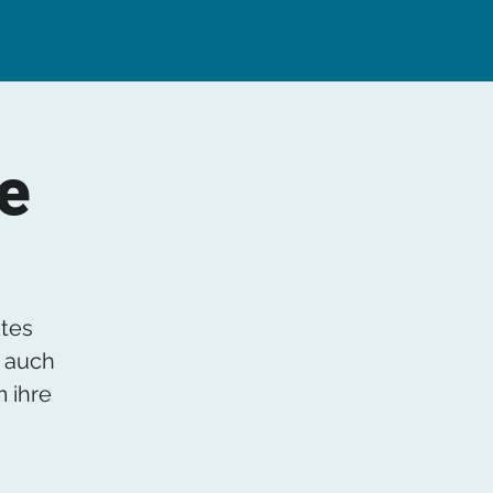
e
ktes
r auch
 ihre