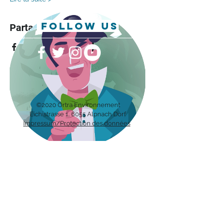
follow us
Partager cet événement
©2020 Ortra Environnement
Eichis
trasse 1, 6055 Alpnach Dorf
Impressum/Protection des données
Recevez notre bulletin avec les
dernières nouvelles sur les métiers
en environnement directement par
mail.