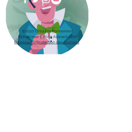
©2020 Ortra Environnement
Eichis
trasse 1, 6055 Alpnach Dorf
Impressum/Protection des données
Recevez notre bulletin avec les
dernières nouvelles sur les métiers
en environnement directement par
mail.
Inscription