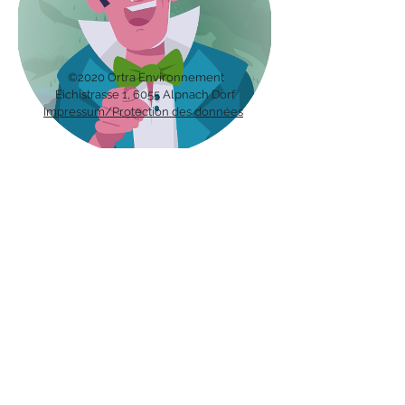
©2020 Ortra Environnement
Eichis
trasse 1, 6055 Alpnach Dorf
Impressum/Protection des données
Recevez notre bulletin avec les
dernières nouvelles sur les métiers
en environnement directement par
mail.
Inscription