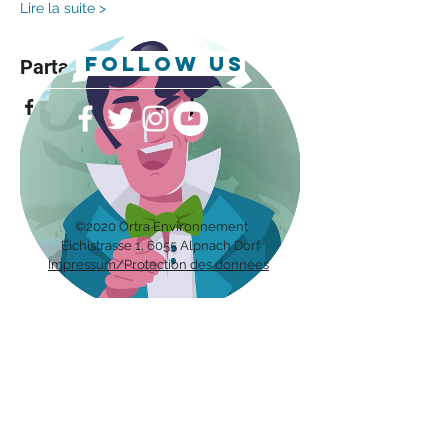
Lire la suite >
follow us
Partager cet événement
©2020 Ortra Environnement
Eichis
trasse 1, 6055 Alpnach Dorf
Impressum/Protection des données
Recevez notre bulletin avec les
dernières nouvelles sur les métiers
en environnement directement par
mail.