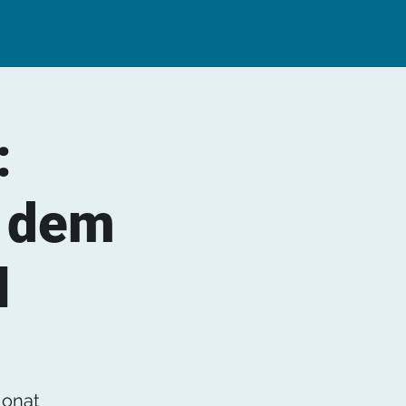
:
f dem
l
Monat