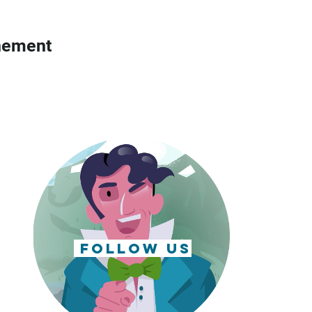
nement
follow us