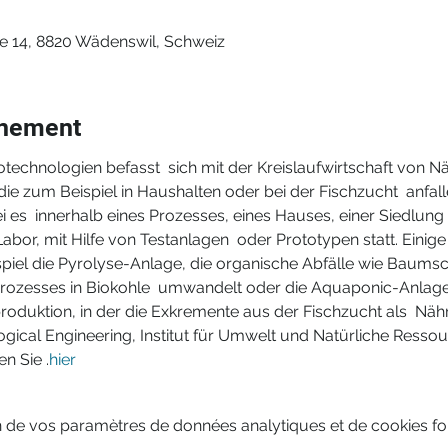
e 14, 8820 Wädenswil, Schweiz
énement
chnologien befasst  sich mit der Kreislaufwirtschaft von Nä
e zum Beispiel in Haushalten oder bei der Fischzucht  anfallen.
i es  innerhalb eines Prozesses, eines Hauses, einer Siedlung o
abor, mit Hilfe von Testanlagen  oder Prototypen statt. Einig
spiel die Pyrolyse-Anlage, die organische Abfälle wie Baumsc
prozesses in Biokohle  umwandelt oder die Aquaponic-Anlage
roduktion, in der die Exkremente aus der Fischzucht als  Nähr
ogical Engineering, Institut für Umwelt und Natürliche Resso
en Sie 
.
hier
 de vos paramètres de données analytiques et de cookies fon