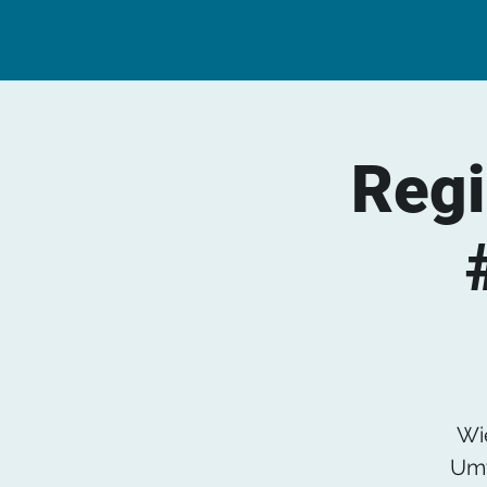
Regi
Wi
Umw