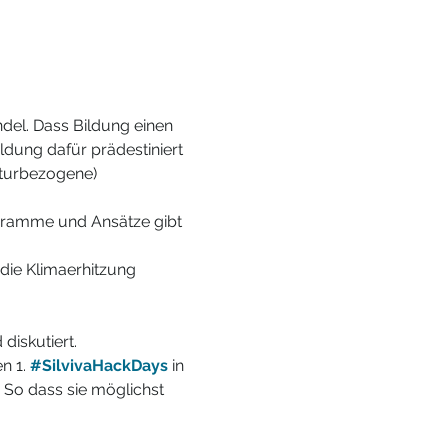
el. Dass Bildung einen 
dung dafür prädestiniert 
Naturbezogene) 
gramme und Ansätze gibt 
die Klimaerhitzung 
iskutiert.
 1. 
#SilvivaHackDays
 in 
. So dass sie möglichst 