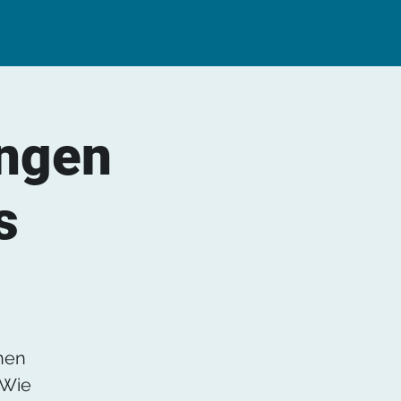
ungen
s
nen
 Wie