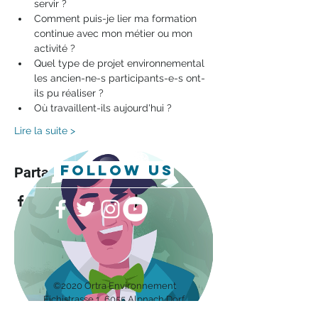
servir ?
Comment puis-je lier ma formation 
continue avec mon métier ou mon 
activité ?
Quel type de projet environnemental 
les ancien-ne-s participants-e-s ont-
ils pu réaliser ?
Où travaillent-ils aujourd'hui ?
Lire la suite >
follow us
Partager cet événement
©2020 Ortra Environnement
Eichis
trasse 1, 6055 Alpnach Dorf
Impressum/Protection des données