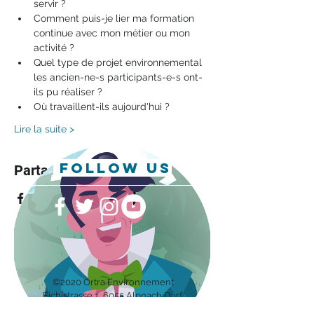
servir ?
Comment puis-je lier ma formation 
continue avec mon métier ou mon 
activité ?
Quel type de projet environnemental 
les ancien-ne-s participants-e-s ont-
ils pu réaliser ?
Où travaillent-ils aujourd'hui ?
Lire la suite >
follow us
Partager cet événement
©2020 Ortra Environnement
Eichis
trasse 1, 6055 Alpnach Dorf
Impressum/Protection des données