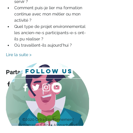
servir ?
Comment puis-je lier ma formation 
continue avec mon métier ou mon 
activité ?
Quel type de projet environnemental 
les ancien-ne-s participants-e-s ont-
ils pu réaliser ?
Où travaillent-ils aujourd'hui ?
Lire la suite >
follow us
Partager cet événement
©2020 Ortra Environnement
Eichis
trasse 1, 6055 Alpnach Dorf
Impressum/Protection des données