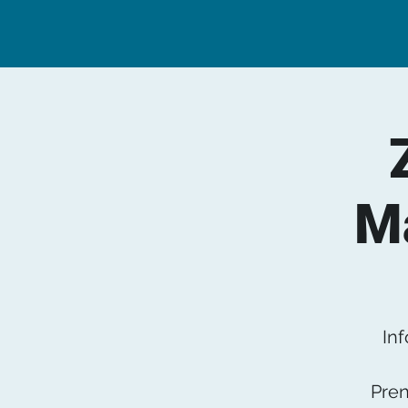
M
In
Pren