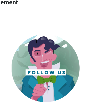
nement
follow us