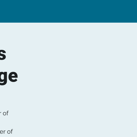
s
ge
 of
er of