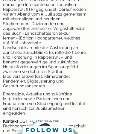
damaligen Interkantonalen Technikum
Rapperswil (ITR) gegründet. Darauf wollen
wir am Abend vom 5. Juli 2022 gemeinsam
mit ehemaligen und heutigen
Studierenden, Dozierenden und
Zugewandten anstossen. Vorgestellt wird
das Buch «Landschaftsarchitektur
lernen» (Edition Hochparterre), welches
auf fünf Jahrzehnte
Landschaftsarchitektur-Ausbildung am
Zürichsee zurückblickt. Es reflektiert Lehre
und Forschung in Rapperswil – und
benennt gegenwärtige und zukünftige
Herausforderungen im Spannungsfeld
zwischen verdichteten Städten,
Biodiversitätsverlust, Klimawandel,
Pandemien, Digitalisierung und
Gestaltungsanspruch.
Ehemalige, Aktuelle und zukünftige
Mitglieder sowie Partner:innen und
Freund:innen von Studiengang und Institut
sind herzlich zur Jubiläumsfeier
eingeladen.
Kontakt
OST - Ostschweizer
Fachhochschule ILF Institut für Landschaft
follow us
und Freiraum ilf@ost.ch