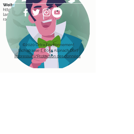
Weitere Informationen und Anmeldung
https://www.ost.ch/de/event/50-jahre-
landschaftsarchitekturausbildung-in-
rapperswil
©2020 Ortra Environnement
Eichis
trasse 1, 6055 Alpnach Dorf
Impressum/Protection des données
Recevez notre bulletin avec les
dernières nouvelles sur les métiers
en environnement directement par
mail.
Inscription