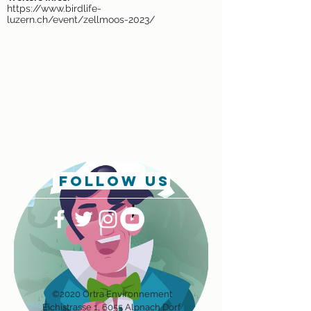
https://www.birdlife-
luzern.ch/event/zellmoos-2023/
follow us
©2020 Ortra Environnement
Eichis
trasse 1, 6055 Alpnach Dorf