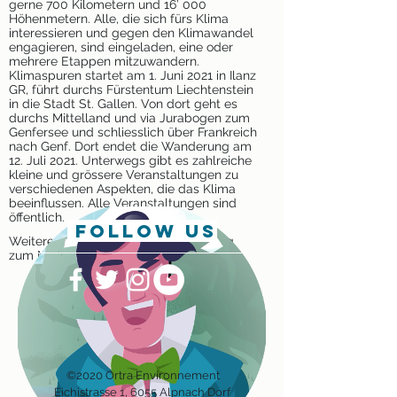
gerne 700 Kilometern und 16’ 000
Höhenmetern. Alle, die sich fürs Klima
interessieren und gegen den Klimawandel
engagieren, sind eingeladen, eine oder
mehrere Etappen mitzuwandern.
Klimaspuren startet am 1. Juni 2021 in Ilanz
GR, führt durchs Fürstentum Liechtenstein
in die Stadt St. Gallen. Von dort geht es
durchs Mittelland und via Jurabogen zum
Genfersee und schliesslich über Frankreich
nach Genf. Dort endet die Wanderung am
12. Juli 2021. Unterwegs gibt es zahlreiche
kleine und grössere Veranstaltungen zu
verschiedenen Aspekten, die das Klima
beeinflussen. Alle Veranstaltungen sind
öffentlich.
follow us
Weitere Informationen und Anmeldung
zum Mitwandern:
www.klimaspuren.ch
©2020 Ortra Environnement
Eichis
trasse 1, 6055 Alpnach Dorf