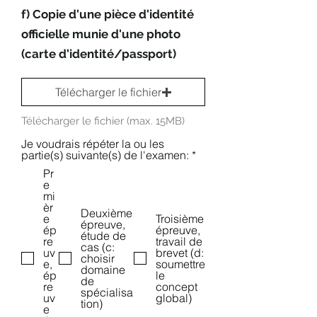
f) Copie d'une pièce d'identité
officielle munie d'une photo
(carte d'identité/passport)
Télécharger le fichier
Télécharger le fichier (max. 15MB)
Je voudrais répéter la ou les
O
partie(s) suivante(s) de l'examen:
*
b
Pr
l
e
i
mi
g
èr
a
Deuxième
e
Troisième
t
épreuve,
ép
épreuve,
o
étude de
re
travail de
i
cas (c:
uv
brevet (d:
r
choisir
e,
soumettre
e
domaine
ép
le
de
re
concept
spécialisa
uv
global)
tion)
e