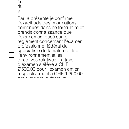
éc
rit
e
Par la présente je confirme
l'exactitude des informations
contenues dans ce formulaire et
prends connaissance que
l'examen est basé sur le
règlement concernant l'examen
professionnel fédéral de
spécialiste de la nature et lde
l'environnement et les
directives relatives. La taxe
d'examen s’élève à CHF
2'500.00 pour l'examen entier
respectivement à CHF 1'250.00
pour une seule épreuve.
L'inscription n'est définitive
qu'après paiement de la taxe
d'examen. *
J'ai pris connaissance du
règlement d'examen (7 mai
2018) et de sa directive (14
janvier 2026). *
J'accepte que mon nom et
prénom, mon lieu de résidence