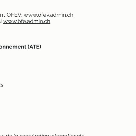
ent OFEV:
www.ofev.admin.ch
EN
www.bfe.admin.ch
ironnement (ATE)
ts
e de la coopération internationale