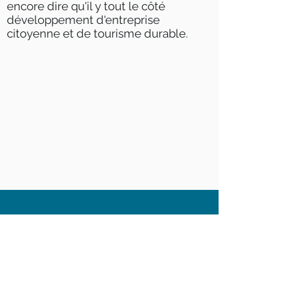
encore dire qu'il y tout le côté
développement d'entreprise
citoyenne et de tourisme durable.
FORMATIONS
INITIALES ET CONTI
NUES
Les visages dans les coulisses
des professions
follow us